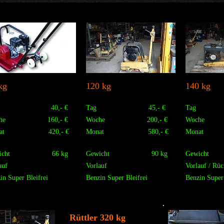
kg
120 kg
140 kg
ag 40,- €
Tag 45,- €
Tag 
che 160,- €
Woche 200,- €
Woche 
nat 420,- €
Monat 580,- €
Monat 
wicht 66 kg
Gewicht 90 kg
Gewich
auf
Vorlauf
Vorlauf / Rüc
in Super Bleifrei
Benzin Super Bleifrei
Benzin Super 
Rüttler 320 kg