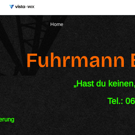
Home
Fuhrmann B
ast du keinen, dann mi
el.: 06154 - 6
ferung